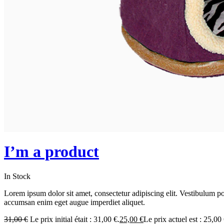
I’m a product
In Stock
Lorem ipsum dolor sit amet, consectetur adipiscing elit. Vestibulum 
accumsan enim eget augue imperdiet aliquet.
31,00
€
Le prix initial était : 31,00 €.
25,00
€
Le prix actuel est : 25,00 