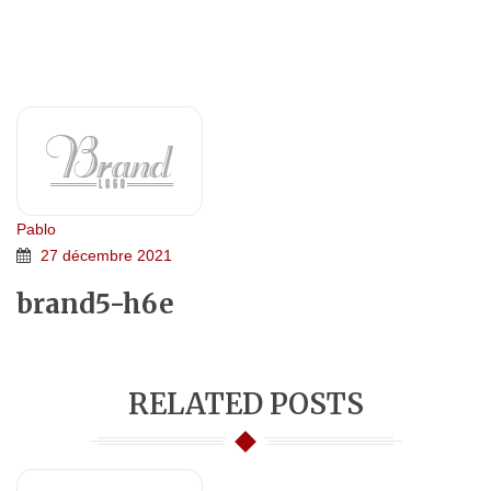
BRAND5-H6E
Home 5e
>
Logo
>
brand5-h6e
Pablo
27 décembre 2021
brand5-h6e
RELATED POSTS