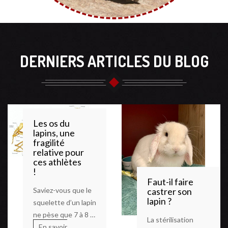
DERNIERS ARTICLES DU BLOG
Les os du
lapins, une
fragilité
relative pour
ces athlètes
!
Faut-il faire
Saviez-vous que le
castrer son
lapin ?
squelette d’un lapin
ne pèse que 7 à 8 %
La stérilisation
de son corps
En savoir