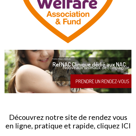
Notre clinique vétérinaire
RefNAC Clinique dédié aux NAC
Nouveaux animaux de compagnie, ani
Bret
PRENDRE UN RENDEZ-VOUS
Découvrez notre site de rendez vous
en ligne, pratique et rapide, cliquez ICI