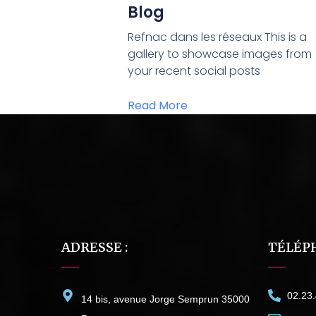
Blog
Refnac dans les réseaux This is a
gallery to showcase images from
your recent social posts
Read More
ADRESSE :
TÉLÉPH
02.23
14 bis, avenue Jorge Semprun 35000