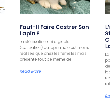
Faut-Il Faire Castrer Son
L
Lapin ?
S
C
La stérilisation chirurgicale
L
(castration) du lapin mâle est moins
réalisée que chez les femelles mais
La
présente tout de même de
pa
de
Read More
la
re
ra
Re