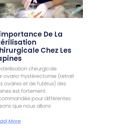
’importance De La
térilisation
hirurgicale Chez Les
apines
 stérilisation chirurgicale
r ovario-hystérectomie (retrait
s ovaires et de l’utérus) des
pines est fortement
commandée pour différentes
isons que nous allons
ad More