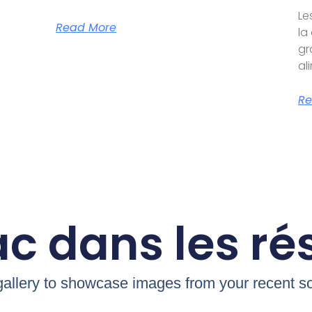
Le
Read More
la
gr
al
Re
c dans les r
 gallery to showcase images from your recent so