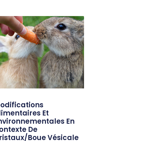
odifications
limentaires Et
nvironnementales En
ontexte De
ristaux/boue Vésicale