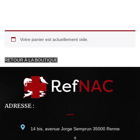
SHOPPING CART
Home 5e
>
Shopping cart
Votre panier est actuellement vide.
RETOUR À LA BOUTIQUE
ADRESSE :
14 bis, avenue Jorge Semprun 35000 Renne
s