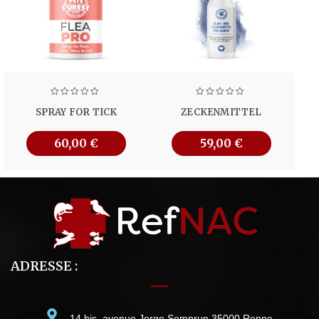
SPRAY FOR TICK
ZECKENMITTEL
60,00
€
59,00
€
ADRESSE :
14 bis, avenue Jorge Semprun 35000 Renne