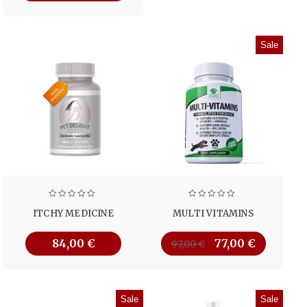
Sale
ITCHY MEDICINE
MULTI VITAMINS
84,00
€
77,00
€
97,00
€
Sale
Sale