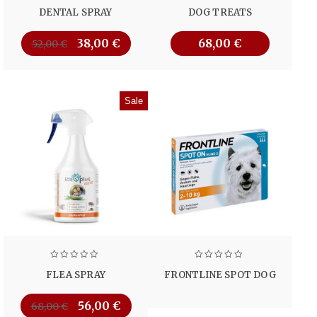
DENTAL SPRAY
DOG TREATS
38,00
€
68,00
€
52,00
€
Sale
FLEA SPRAY
FRONTLINE SPOT DOG
56,00
€
68,00
€