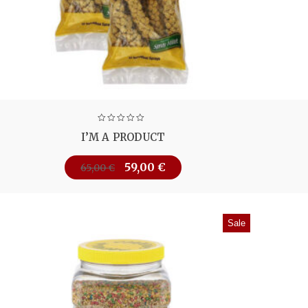
I’M A PRODUCT
59,00
€
65,00
€
Sale