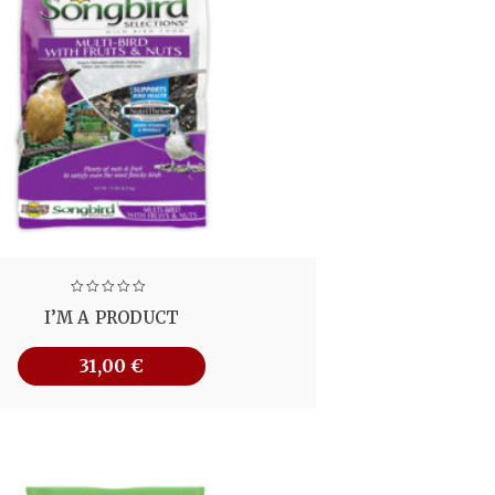
I’M A PRODUCT
31,00
€