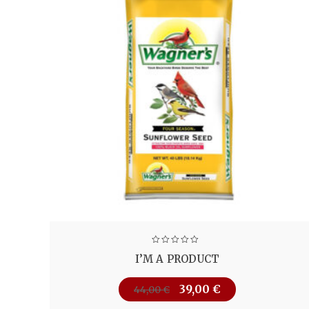
I’M A PRODUCT
39,00
€
44,00
€