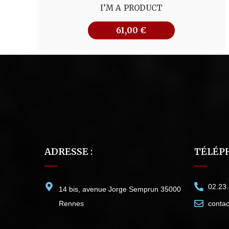
I’M A PRODUCT
61,00
€
ADRESSE :
TÉLÉPH
02.23
14 bis, avenue Jorge Semprun 35000
Rennes
conta