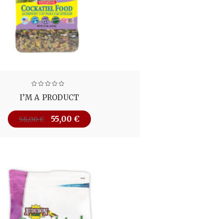
I’M A PRODUCT
55,00
€
58,00
€