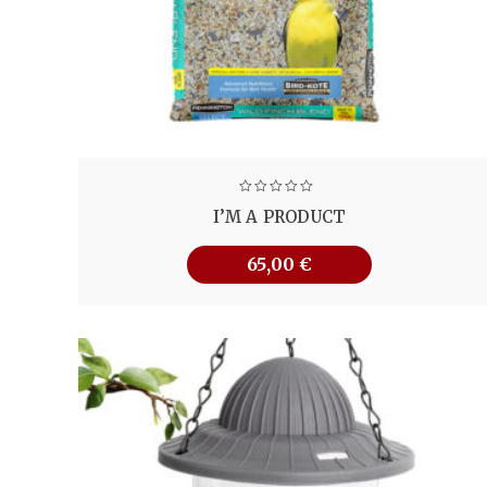
I’M A PRODUCT
65,00
€