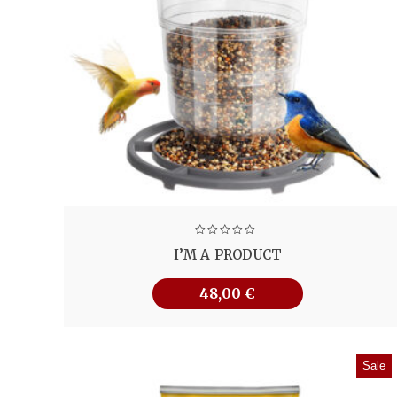
I’M A PRODUCT
48,00
€
Sale