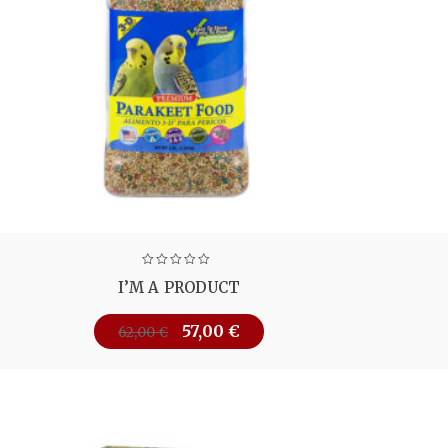
I’M A PRODUCT
57,00
€
62,00
€