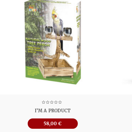
I’M A PRODUCT
58,00
€