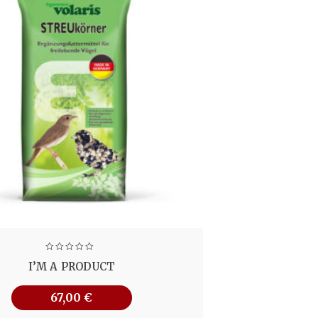
I’M A PRODUCT
67,00
€