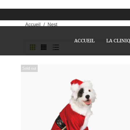
NEST
Accueil
/
Nest
ACCUEIL
LA CLINI
Sold out