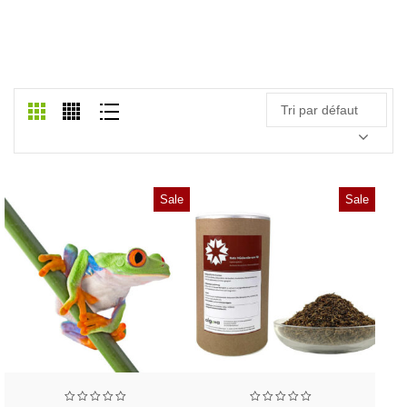
PET REPTILES
Accueil
/
Pet Reptiles
Tri par défaut
Sale
Sale