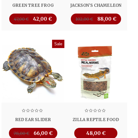
GREEN TREE FROG
JACKSON’S CHAMELEON
42,00
€
88,00
€
47,00
€
102,00
€
Sale
RED EAR SLIDER
ZILLA REPTILE FOOD
66,00
€
48,00
€
78,00
€