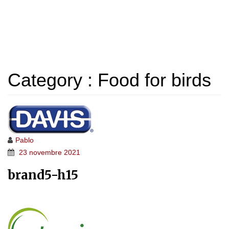
ARCHIVES
Home 5e
>
Logo
>
Food for birds
Category :
Food for birds
Pablo
23 novembre 2021
brand5-h15