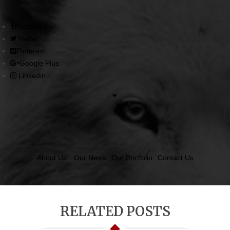
Facebook
Twitter
Pinterest
Google Plus
Linkedin
About Us
Our News
Our Portfolio
Contact Us
RELATED POSTS