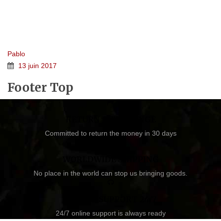
FOOTER TOP
Home 5e
>
FTC Footer
>
Footer Top
Pablo
13 juin 2017
Footer Top
RETURN & EXCHANGE
Committed to return the money in 30 days
WORLDWIDE SHIPPING
No place in the world can stop us bringing goods.
ONLINE SUPPORT 24/7
24/7 online support is always ready