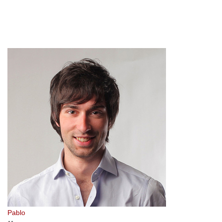
MR BEN
Home 5e
>
Our Team
>
MR BEN
Pablo