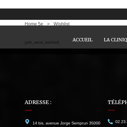
WISHLIST
Home 5e
>
Wishlist
ACCUEIL
LA CLINI
[yith_wcwl_wishlist]
ADRESSE :
TÉLÉPH
02.23
14 bis, avenue Jorge Semprun 35000