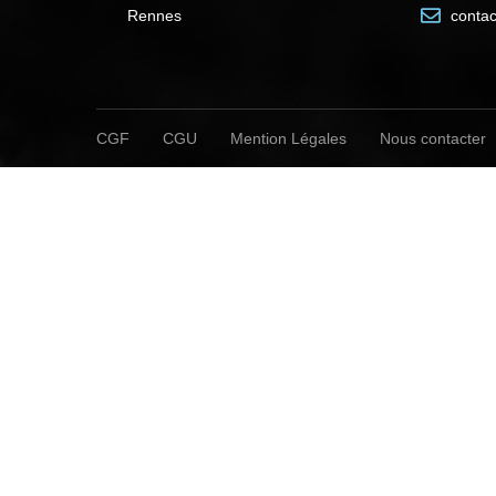
Rennes
conta
CGF
CGU
Mention Légales
Nous contacter