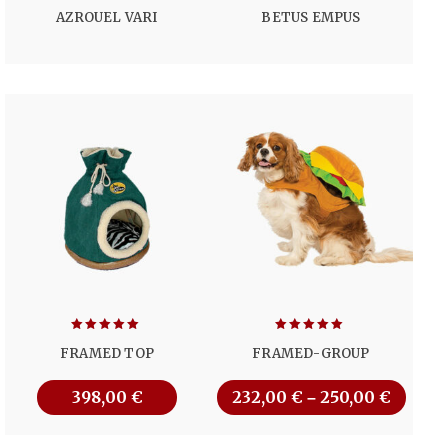
Note
5.00
AZROUEL VARI
BETUS EMPUS
sur 5
Note
5.00
Note
5.00
FRAMED TOP
FRAMED-GROUP
sur 5
sur 5
398,00
€
232,00
€
250,00
€
–