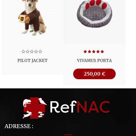
Note
5.00
PILOT JACKET
VIVAMUS PORTA
sur 5
250,00
€
ADRESSE :