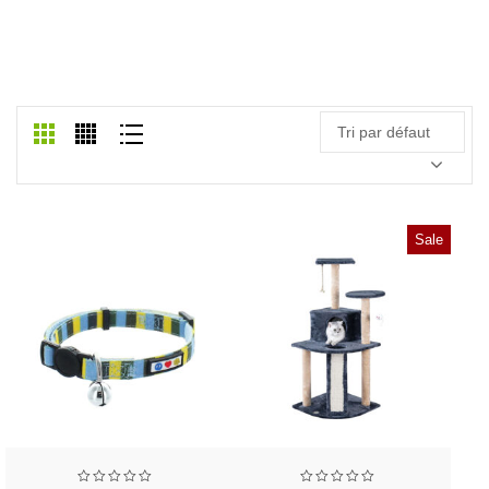
FROZEN CAT FOOD
Accueil
/
Frozen cat food
Tri par défaut
Sale