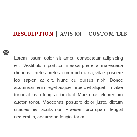
Accueil
/
Pet's Food
/
Cat and dog collar
DESCRIPTION
AVIS (0)
CUSTOM TAB
Lorem ipsum dolor sit amet, consectetur adipiscing
elit. Vestibulum porttitor, massa pharetra malesuada
rhoncus, metus metus commodo urna, vitae posuere
leo sapien at elit. Nunc eu cursus nibh. Donec
accumsan enim eget augue imperdiet aliquet. In vitae
tortor at justo fringilla tincidunt. Maecenas elementum
auctor tortor. Maecenas posuere dolor justo, dictum
ultricies nisl iaculis non. Praesent orci quam, feugiat
nec erat in, accumsan feugiat tortor.