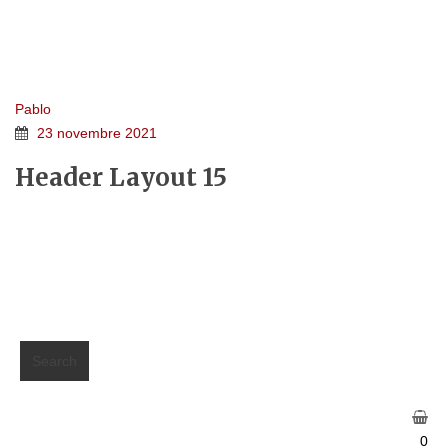
HEADER LAYOUT 15
Home 5e
>
FTC Header
>
Header Layout 15
Pablo
23 novembre 2021
Header Layout 15
≡
MENU
Search
0