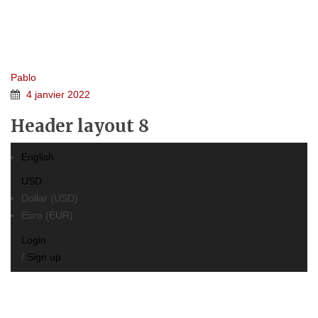
HEADER LAYOUT 8
Home 5e
>
FTC Header
>
Header layout 8
Pablo
4 janvier 2022
Header layout 8
English
USD
Dollar (USD)
Euro (EUR)
Login
/
Sign up
≡
MENU