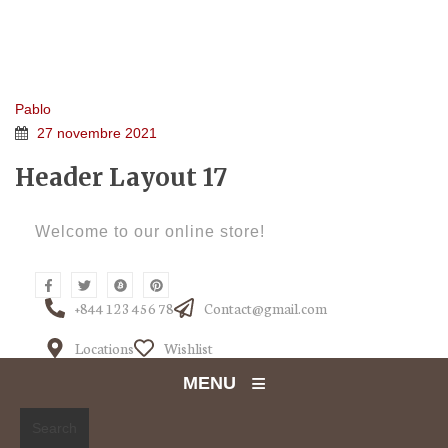
HEADER LAYOUT 17
Home 5e
>
FTC Header
>
Header Layout 17
Pablo
27 novembre 2021
Header Layout 17
Welcome to our online store!
+844 123 456 78
Contact@gmail.com
Locations
Wishlist
≡
MENU
Search