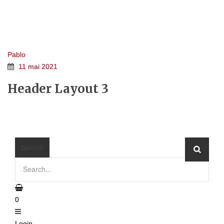
HEADER LAYOUT 3
Home 5e
>
FTC Header
>
Header Layout 3
Pablo
11 mai 2021
Header Layout 3
≡
MENU
Search
0
Login