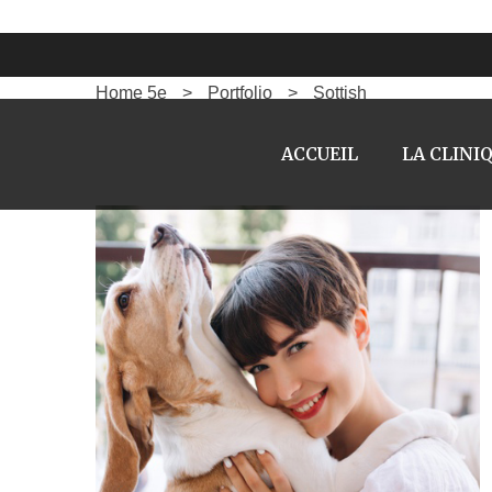
SOTTISH
Home 5e
>
Portfolio
>
Sottish
ACCUEIL
LA CLINI