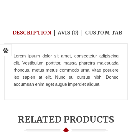
Accueil
/
Pinky
/
I’m a product
DESCRIPTION
AVIS (0)
CUSTOM TAB
Lorem ipsum dolor sit amet, consectetur adipiscing
elit. Vestibulum porttitor, massa pharetra malesuada
rhoncus, metus metus commodo urna, vitae posuere
leo sapien at elit. Nunc eu cursus nibh. Donec
accumsan enim eget augue imperdiet aliquet.
RELATED PRODUCTS