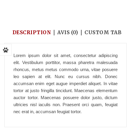
Accueil
/
Feto
/
Dog Toy
DESCRIPTION
AVIS (0)
CUSTOM TAB
Lorem ipsum dolor sit amet, consectetur adipiscing
elit. Vestibulum porttitor, massa pharetra malesuada
rhoncus, metus metus commodo urna, vitae posuere
leo sapien at elit. Nunc eu cursus nibh. Donec
accumsan enim eget augue imperdiet aliquet. In vitae
tortor at justo fringilla tincidunt. Maecenas elementum
auctor tortor. Maecenas posuere dolor justo, dictum
ultricies nisl iaculis non. Praesent orci quam, feugiat
nec erat in, accumsan feugiat tortor.