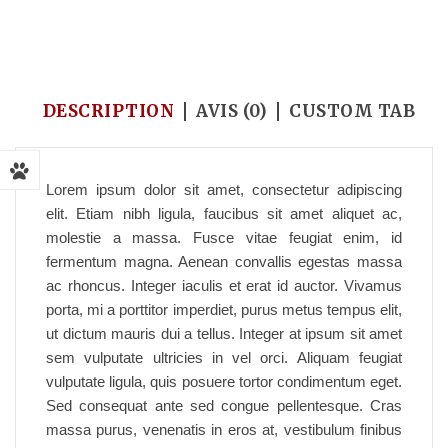
Accueil
/
Square 12
/
I am a product
DESCRIPTION
AVIS (0)
CUSTOM TAB
Lorem ipsum dolor sit amet, consectetur adipiscing
elit. Etiam nibh ligula, faucibus sit amet aliquet ac,
molestie a massa. Fusce vitae feugiat enim, id
fermentum magna. Aenean convallis egestas massa
ac rhoncus. Integer iaculis et erat id auctor. Vivamus
porta, mi a porttitor imperdiet, purus metus tempus elit,
ut dictum mauris dui a tellus. Integer at ipsum sit amet
sem vulputate ultricies in vel orci. Aliquam feugiat
vulputate ligula, quis posuere tortor condimentum eget.
Sed consequat ante sed congue pellentesque. Cras
massa purus, venenatis in eros at, vestibulum finibus