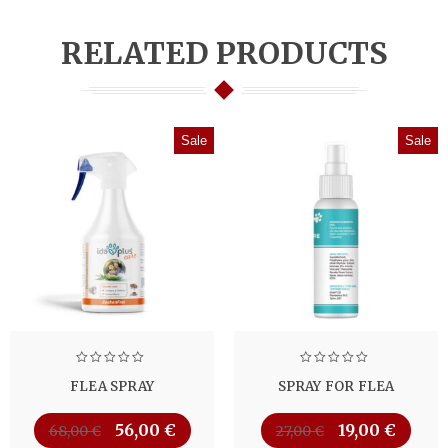
RELATED PRODUCTS
Sale
Sale
FLEA SPRAY
SPRAY FOR FLEA
56,00
€
19,00
€
68,00
€
27,00
€