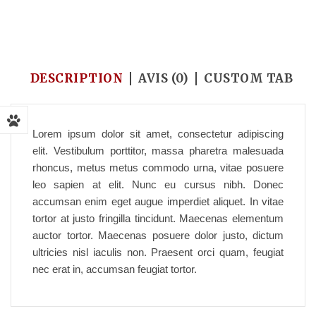
Accueil
/
Pet Pharmacy
/
I’m a product
DESCRIPTION
AVIS (0)
CUSTOM TAB
Lorem ipsum dolor sit amet, consectetur adipiscing
elit. Vestibulum porttitor, massa pharetra malesuada
rhoncus, metus metus commodo urna, vitae posuere
leo sapien at elit. Nunc eu cursus nibh. Donec
accumsan enim eget augue imperdiet aliquet. In vitae
tortor at justo fringilla tincidunt. Maecenas elementum
auctor tortor. Maecenas posuere dolor justo, dictum
ultricies nisl iaculis non. Praesent orci quam, feugiat
nec erat in, accumsan feugiat tortor.