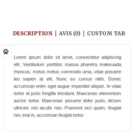
Accueil
/
Fish Food
/
Tetra baby shrimp
DESCRIPTION
AVIS (0)
CUSTOM TAB
Lorem ipsum dolor sit amet, consectetur adipiscing
elit. Vestibulum porttitor, massa pharetra malesuada
rhoncus, metus metus commodo urna, vitae posuere
leo sapien at elit. Nunc eu cursus nibh. Donec
accumsan enim eget augue imperdiet aliquet. In vitae
tortor at justo fringilla tincidunt. Maecenas elementum
auctor tortor. Maecenas posuere dolor justo, dictum
ultricies nisl iaculis non. Praesent orci quam, feugiat
nec erat in, accumsan feugiat tortor.