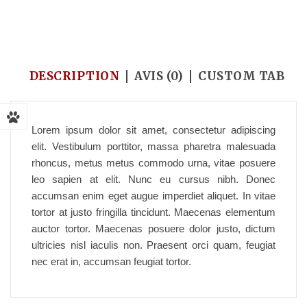
Accueil
/
Bone broth biscuits
/
Tiki dog petites
DESCRIPTION
AVIS (0)
CUSTOM TAB
Lorem ipsum dolor sit amet, consectetur adipiscing
elit. Vestibulum porttitor, massa pharetra malesuada
rhoncus, metus metus commodo urna, vitae posuere
leo sapien at elit. Nunc eu cursus nibh. Donec
accumsan enim eget augue imperdiet aliquet. In vitae
tortor at justo fringilla tincidunt. Maecenas elementum
auctor tortor. Maecenas posuere dolor justo, dictum
ultricies nisl iaculis non. Praesent orci quam, feugiat
nec erat in, accumsan feugiat tortor.