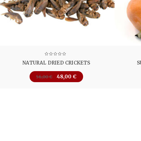
NATURAL DRIED CRICKETS
S
48,00
€
56,00
€