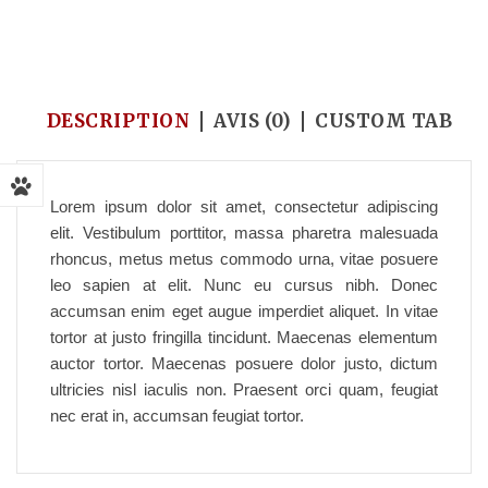
Accueil
/
Pet Reptiles
/
Food for lands turltes
DESCRIPTION
AVIS (0)
CUSTOM TAB
Lorem ipsum dolor sit amet, consectetur adipiscing
elit. Vestibulum porttitor, massa pharetra malesuada
rhoncus, metus metus commodo urna, vitae posuere
leo sapien at elit. Nunc eu cursus nibh. Donec
accumsan enim eget augue imperdiet aliquet. In vitae
tortor at justo fringilla tincidunt. Maecenas elementum
auctor tortor. Maecenas posuere dolor justo, dictum
ultricies nisl iaculis non. Praesent orci quam, feugiat
nec erat in, accumsan feugiat tortor.