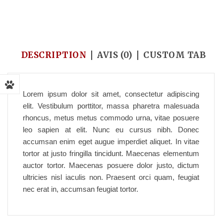
Accueil
/
Pet Reptiles
/
Superworms organically
DESCRIPTION
AVIS (0)
CUSTOM TAB
Lorem ipsum dolor sit amet, consectetur adipiscing
elit. Vestibulum porttitor, massa pharetra malesuada
rhoncus, metus metus commodo urna, vitae posuere
leo sapien at elit. Nunc eu cursus nibh. Donec
accumsan enim eget augue imperdiet aliquet. In vitae
tortor at justo fringilla tincidunt. Maecenas elementum
auctor tortor. Maecenas posuere dolor justo, dictum
ultricies nisl iaculis non. Praesent orci quam, feugiat
nec erat in, accumsan feugiat tortor.