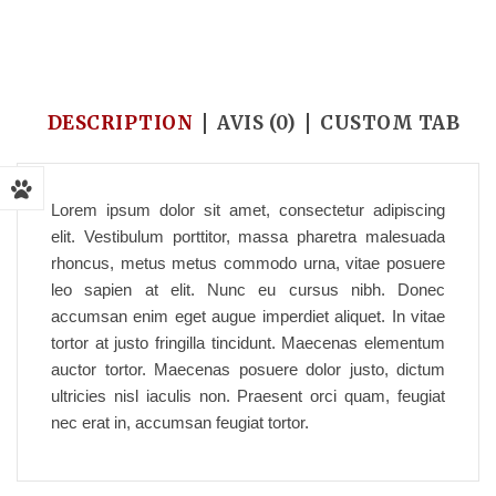
Accueil
/
Pet Reptiles
/
Water dragon
DESCRIPTION
AVIS (0)
CUSTOM TAB
Lorem ipsum dolor sit amet, consectetur adipiscing
elit. Vestibulum porttitor, massa pharetra malesuada
rhoncus, metus metus commodo urna, vitae posuere
leo sapien at elit. Nunc eu cursus nibh. Donec
accumsan enim eget augue imperdiet aliquet. In vitae
tortor at justo fringilla tincidunt. Maecenas elementum
auctor tortor. Maecenas posuere dolor justo, dictum
ultricies nisl iaculis non. Praesent orci quam, feugiat
nec erat in, accumsan feugiat tortor.