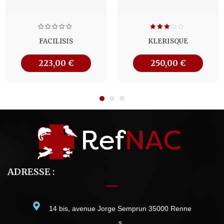
Note
FACILISIS
KLERISQUE
3.00
sur
5
223,00
€
250,00
€
ADRESSE :
14 bis, avenue Jorge Semprun 35000 Renne
s