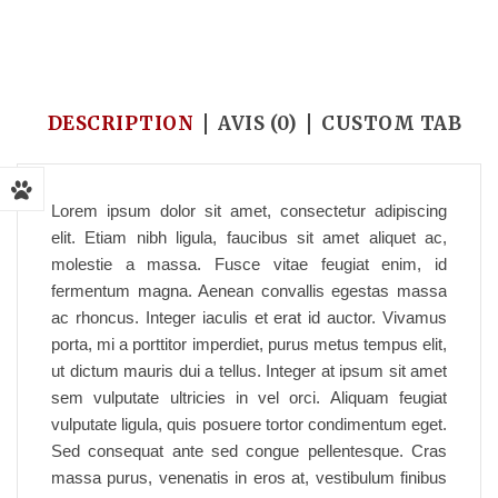
Accueil
/
pet-food
/
Egestas massa
DESCRIPTION
AVIS (0)
CUSTOM TAB
Lorem ipsum dolor sit amet, consectetur adipiscing
elit. Etiam nibh ligula, faucibus sit amet aliquet ac,
molestie a massa. Fusce vitae feugiat enim, id
fermentum magna. Aenean convallis egestas massa
ac rhoncus. Integer iaculis et erat id auctor. Vivamus
porta, mi a porttitor imperdiet, purus metus tempus elit,
ut dictum mauris dui a tellus. Integer at ipsum sit amet
sem vulputate ultricies in vel orci. Aliquam feugiat
vulputate ligula, quis posuere tortor condimentum eget.
Sed consequat ante sed congue pellentesque. Cras
massa purus, venenatis in eros at, vestibulum finibus