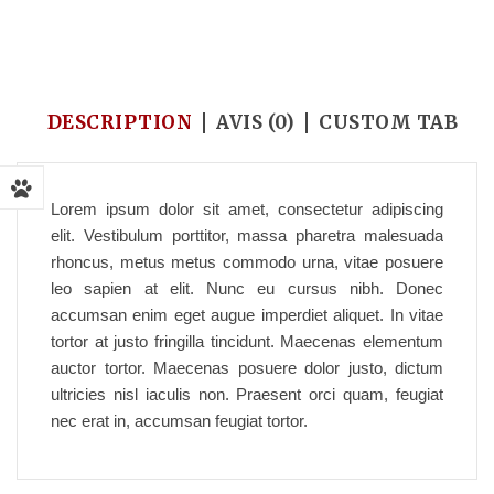
Accueil
/
Medicine & Pharmacy
/
I’m a product
DESCRIPTION
AVIS (0)
CUSTOM TAB
Lorem ipsum dolor sit amet, consectetur adipiscing
elit. Vestibulum porttitor, massa pharetra malesuada
rhoncus, metus metus commodo urna, vitae posuere
leo sapien at elit. Nunc eu cursus nibh. Donec
accumsan enim eget augue imperdiet aliquet. In vitae
tortor at justo fringilla tincidunt. Maecenas elementum
auctor tortor. Maecenas posuere dolor justo, dictum
ultricies nisl iaculis non. Praesent orci quam, feugiat
nec erat in, accumsan feugiat tortor.