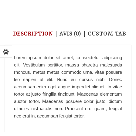
Accueil
/
Medicine & Pharmacy
/
Pet medicine
DESCRIPTION
AVIS (0)
CUSTOM TAB
Lorem ipsum dolor sit amet, consectetur adipiscing
elit. Vestibulum porttitor, massa pharetra malesuada
rhoncus, metus metus commodo urna, vitae posuere
leo sapien at elit. Nunc eu cursus nibh. Donec
accumsan enim eget augue imperdiet aliquet. In vitae
tortor at justo fringilla tincidunt. Maecenas elementum
auctor tortor. Maecenas posuere dolor justo, dictum
ultricies nisl iaculis non. Praesent orci quam, feugiat
nec erat in, accumsan feugiat tortor.