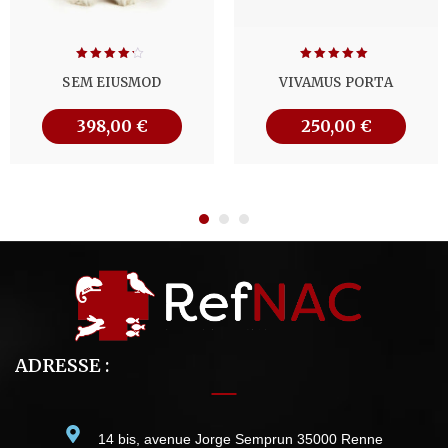
Note
Note
5.00
SEM EIUSMOD
VIVAMUS PORTA
4.00
sur 5
sur 5
398,00
€
250,00
€
ADRESSE :
14 bis, avenue Jorge Semprun 35000 Renne