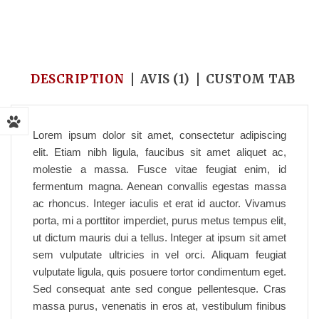
Accueil
/
Buddy
/
Printed dress
DESCRIPTION
AVIS (1)
CUSTOM TAB
Lorem ipsum dolor sit amet, consectetur adipiscing
elit. Etiam nibh ligula, faucibus sit amet aliquet ac,
molestie a massa. Fusce vitae feugiat enim, id
fermentum magna. Aenean convallis egestas massa
ac rhoncus. Integer iaculis et erat id auctor. Vivamus
porta, mi a porttitor imperdiet, purus metus tempus elit,
ut dictum mauris dui a tellus. Integer at ipsum sit amet
sem vulputate ultricies in vel orci. Aliquam feugiat
vulputate ligula, quis posuere tortor condimentum eget.
Sed consequat ante sed congue pellentesque. Cras
massa purus, venenatis in eros at, vestibulum finibus